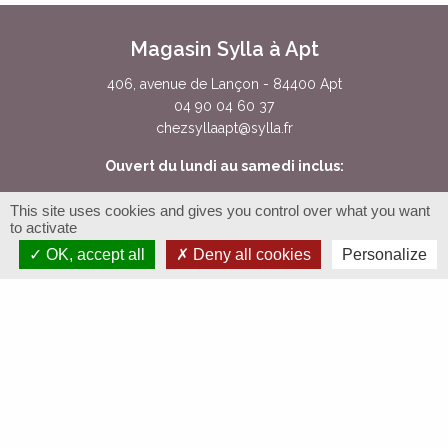
Magasin Sylla à Apt
406, avenue de Lançon - 84400 Apt
04 90 04 60 37
chezsyllaapt@sylla.fr
Ouvert du lundi au samedi inclus:
9h-12h30 / 14h30-19h00
This site uses cookies and gives you control over what you want
to activate
OK, accept all
Deny all cookies
Personalize
Magasin Sylla à Cavaillon
La Halle des Producteurs (boutique partenaire)
210, avenue d'Avignon
- 84300 Cavaillon
04 90 74 19 71
lahalledesproducteurs
@gmail.com
Ouvert tous les jours de
8h30-20h
, sauf le dim. (9h-13h)