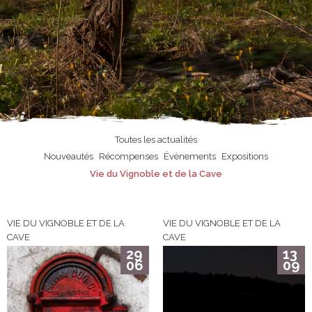
Toutes les actualités
Nouveautés
Récompenses
Évènements
Expositions
Vie du Vignoble et de la Cave
VIE DU VIGNOBLE ET DE LA
VIE DU VIGNOBLE ET DE LA
CAVE
CAVE
29
13
06
09