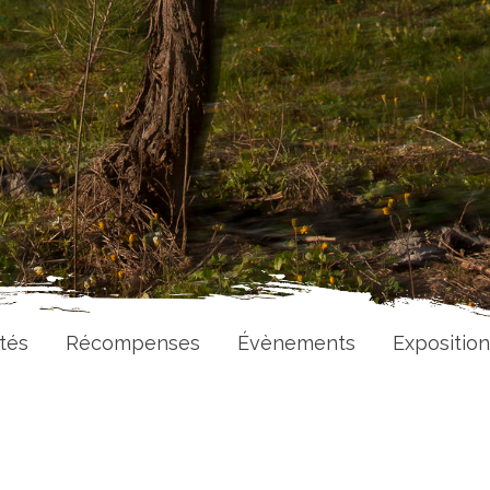
tés
Récompenses
Évènements
Exposition