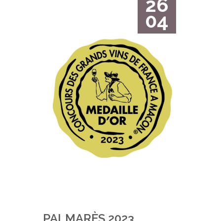
26
04
PALMARÈS 2023