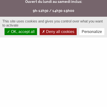
Ouvert du lundi au samedi inclus:
9h-12h30 / 14h30-19h00
This site uses cookies and gives you control over what you want
Magasin Sylla à Cavaillon
to activate
OK, accept all
Deny all cookies
Personalize
La Halle des Producteurs (boutique partenaire)
210, avenue d'Avignon
- 84300 Cavaillon
04 90 74 19 71
lahalledesproducteurs
@gmail.com
Ouvert tous les jours de
8h30-20h
, sauf le dim. (9h-13h)
Restons en contact