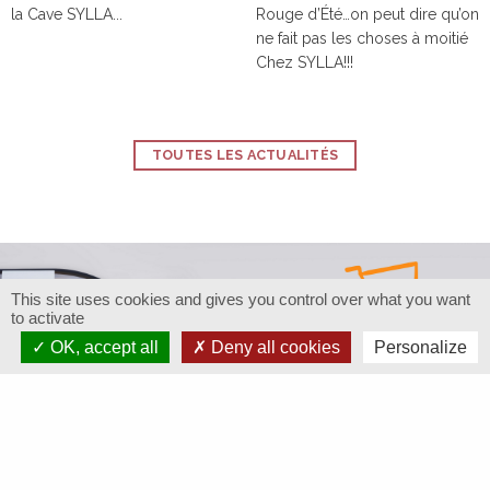
la Cave SYLLA...
Rouge d’Été…on peut dire qu’on
ne fait pas les choses à moitié
Chez SYLLA!!!
TOUTES LES ACTUALITÉS
This site uses cookies and gives you control over what you want
to activate
OK, accept all
Deny all cookies
Personalize
Restons connectés
Abonnez-vous à notre newsletter
pour être informé des évènements, nouveautés...
Adresse