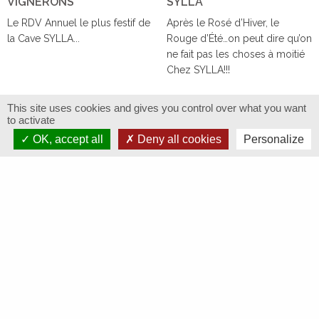
VIGNERONS
SYLLA
Le RDV Annuel le plus festif de
Après le Rosé d’Hiver, le
la Cave SYLLA...
Rouge d’Été…on peut dire qu’on
ne fait pas les choses à moitié
Chez SYLLA!!!
This site uses cookies and gives you control over what you want
to activate
TOUTES LES ACTUALITÉS
OK, accept all
Deny all cookies
Personalize
Restons connectés
Abonnez-vous à notre newsletter
pour être informé des évènements, nouveautés...