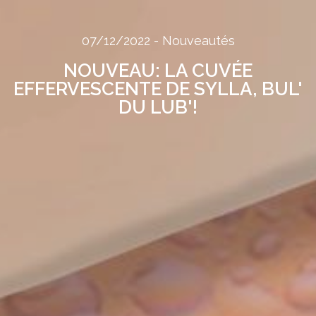
07/12/2022
-
Nouveautés
NOUVEAU: LA CUVÉE
EFFERVESCENTE DE SYLLA, BUL'
DU LUB'!